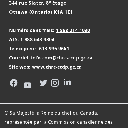
e
344 rue Slater, 8
étage
Ottawa (Ontario) K1A 1E1
Numéro sans frais:
1-888-214-1090
ATS: 1-888-643-3304
Télécopieur: 613-996-9661
Courriel:
info.com@chrc-ccdp.gc.ca
Site web:
www.chrc-ccdp.gc.ca
Facebook
Youtube
Twitter
Instagram
LinkedIn
© Sa Majesté la Reine du chef du Canada,
représentée par la Commission canadienne des